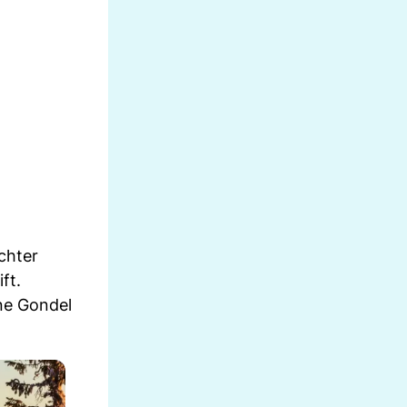
chter
ft.
ine Gondel