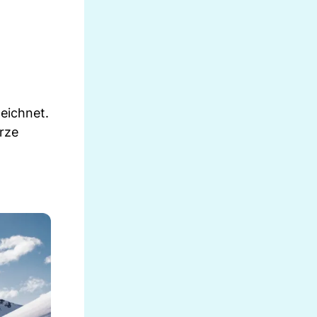
eichnet.
urze