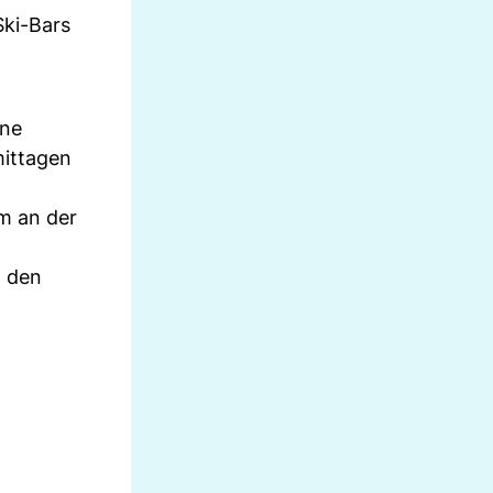
Ski-Bars
ine
mittagen
em an der
m den