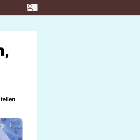
h,
tellen