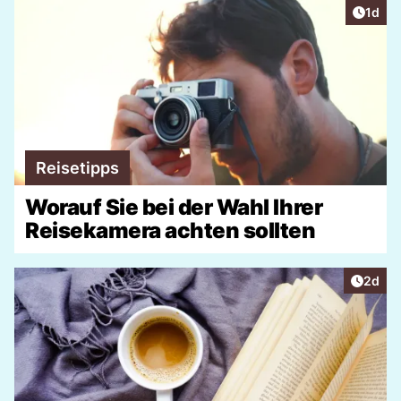
Artike
1d
Reisetipps
Worauf Sie bei der Wahl Ihrer
Reisekamera achten sollten
Artike
2d