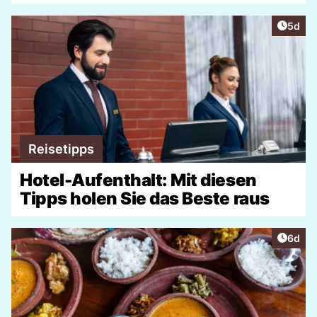
Artike
5d
Reisetipps
Hotel-Aufenthalt: Mit diesen
Tipps holen Sie das Beste raus
Artike
6d