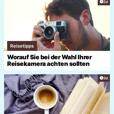
Artike
2d
Reisetipps
Worauf Sie bei der Wahl Ihrer
Reisekamera achten sollten
Artike
3d