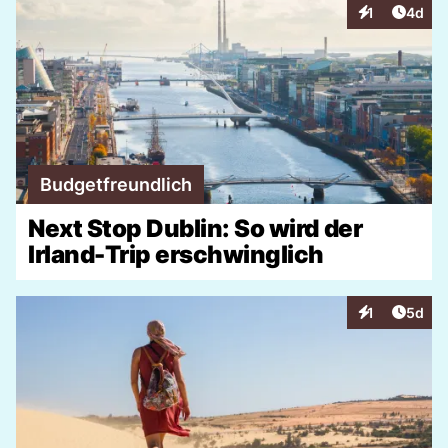
Artike
1
4d
Interaktionen
Budgetfreundlich
Next Stop Dublin: So wird der
Irland-Trip erschwinglich
Artike
1
5d
Interaktionen