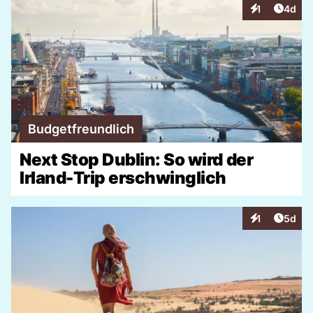
Artike
1
4d
Interaktionen
Budgetfreundlich
Next Stop Dublin: So wird der
Irland-Trip erschwinglich
Artike
1
5d
Interaktionen