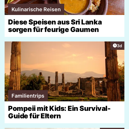
Kulinarische Reisen
Diese Speisen aus Sri Lanka
sorgen für feurige Gaumen
Artike
3d
Familientrips
Pompeii mit Kids: Ein Survival-
Guide für Eltern