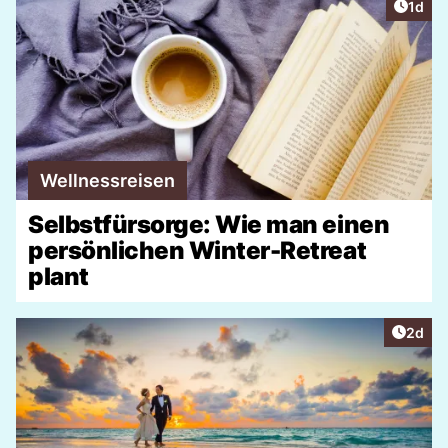
Artike
1d
Wellnessreisen
Selbstfürsorge: Wie man einen
persönlichen Winter-Retreat
plant
Artike
2d