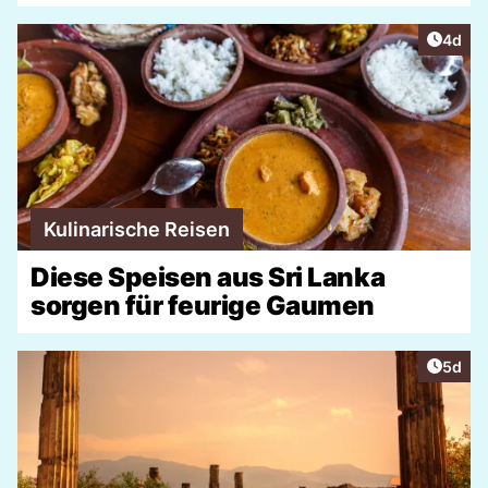
Artike
4d
Kulinarische Reisen
Diese Speisen aus Sri Lanka
sorgen für feurige Gaumen
Artike
5d