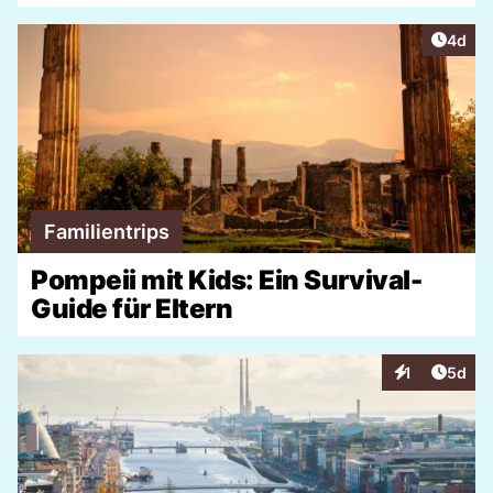
Artike
4d
Familientrips
Pompeii mit Kids: Ein Survival-
Guide für Eltern
Artike
1
5d
Interaktionen