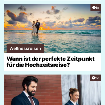
Artike
1d
Wellnessreisen
Wann ist der perfekte Zeitpunkt
für die Hochzeitsreise?
Artike
2d