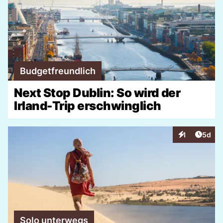
Budgetfreundlich
Next Stop Dublin: So wird der
Irland-Trip erschwinglich
Artike
1
5d
Interaktionen
Solo unterwegs