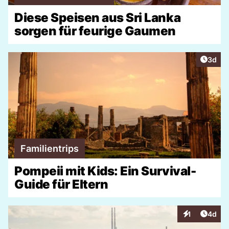
Diese Speisen aus Sri Lanka
sorgen für feurige Gaumen
Artike
3d
Familientrips
Pompeii mit Kids: Ein Survival-
Guide für Eltern
Artike
1
4d
Interaktionen