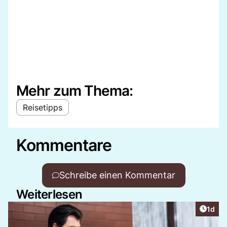
Mehr zum Thema:
Reisetipps
Kommentare
Schreibe einen Kommentar
Weiterlesen
Artike
1d