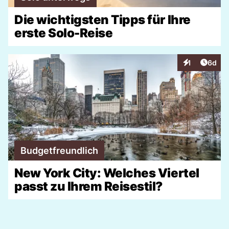
Die wichtigsten Tipps für Ihre
erste Solo-Reise
Artike
1
6d
Interaktionen
Budgetfreundlich
New York City: Welches Viertel
passt zu Ihrem Reisestil?