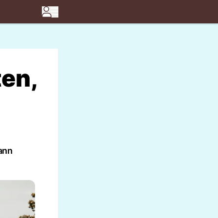
ten,
kann