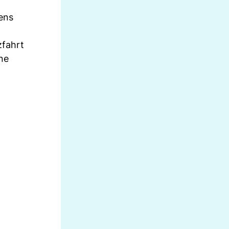
iens
zfahrt
ne