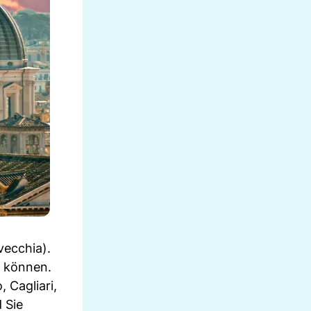
vecchia).
n können.
 Cagliari,
 Sie