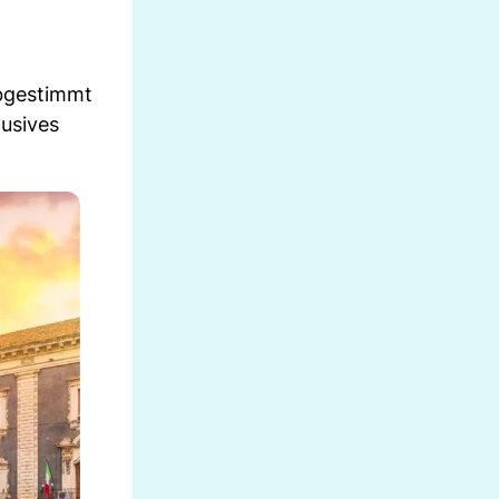
abgestimmt
lusives