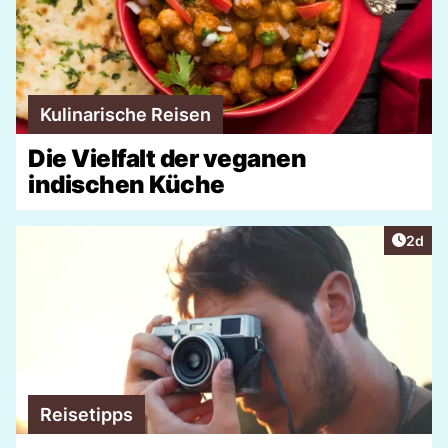
Kulinarische Reisen
Die Vielfalt der veganen
indischen Küche
Artike
2d
Reisetipps