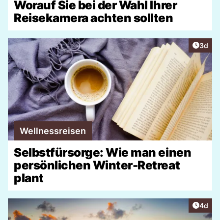
Worauf Sie bei der Wahl Ihrer
Reisekamera achten sollten
Artike
3d
Wellnessreisen
Selbstfürsorge: Wie man einen
persönlichen Winter-Retreat
plant
Artike
4d