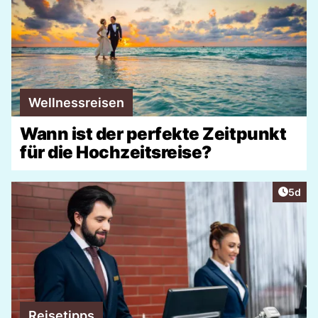
Wellnessreisen
Wann ist der perfekte Zeitpunkt
für die Hochzeitsreise?
Artike
5d
Reisetipps