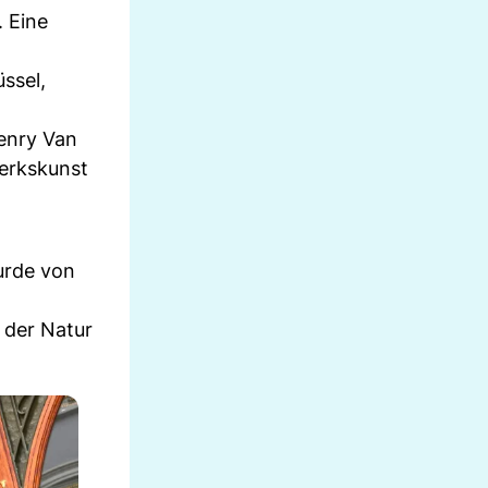
. Eine
ssel,
enry Van
werkskunst
wurde von
 der Natur