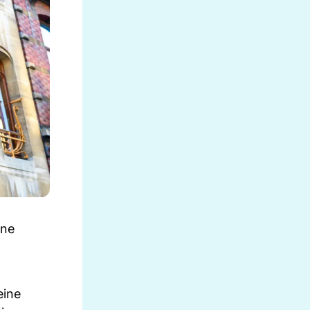
ene
eine