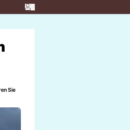
n
ren Sie