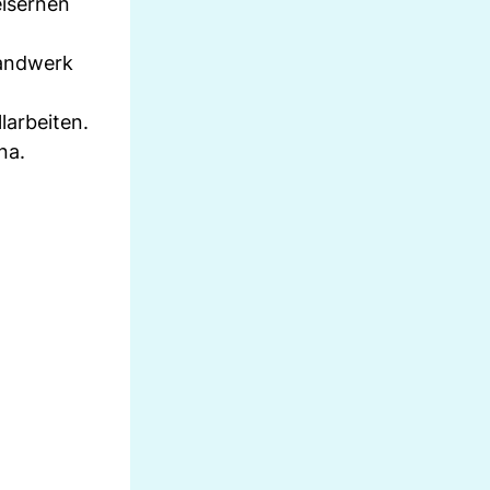
eisernen
Handwerk
larbeiten.
na.