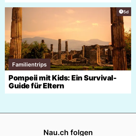
Artike
5d
Familientrips
Pompeii mit Kids: Ein Survival-
Guide für Eltern
Footer
Nau.ch folgen