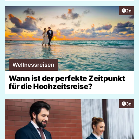
Artike
2d
Wellnessreisen
Wann ist der perfekte Zeitpunkt
für die Hochzeitsreise?
Artike
3d