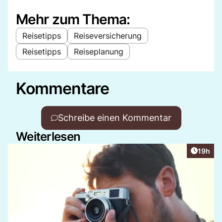
Mehr zum Thema:
Reisetipps
Reiseversicherung
Reisetipps
Reiseplanung
Kommentare
Schreibe einen Kommentar
Weiterlesen
Artikel
19h