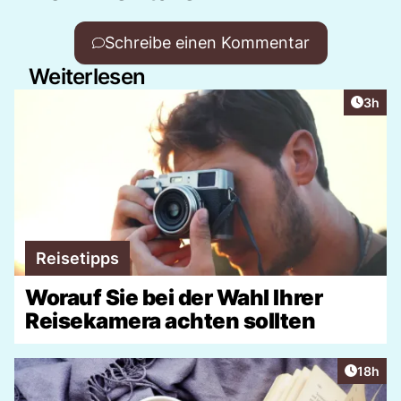
Schreibe einen Kommentar
Weiterlesen
Artike
3h
Reisetipps
Worauf Sie bei der Wahl Ihrer
Reisekamera achten sollten
Artikel
18h