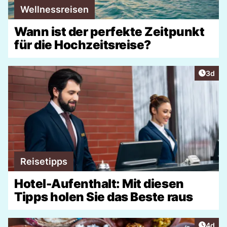
Wellnessreisen
Wann ist der perfekte Zeitpunkt
für die Hochzeitsreise?
Artike
3d
Reisetipps
Hotel-Aufenthalt: Mit diesen
Tipps holen Sie das Beste raus
Artike
4d