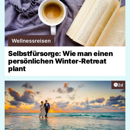
Wellnessreisen
Selbstfürsorge: Wie man einen
persönlichen Winter-Retreat
plant
Artike
2d