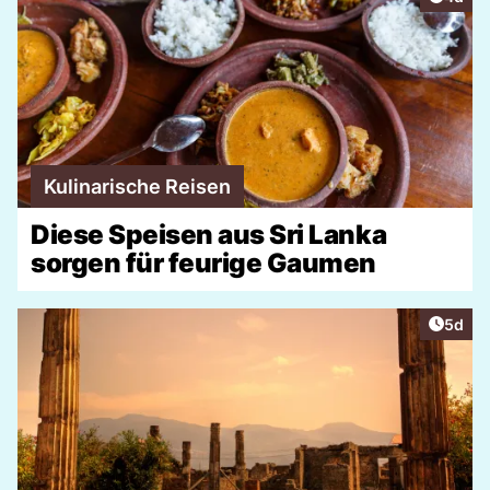
Kulinarische Reisen
Diese Speisen aus Sri Lanka
sorgen für feurige Gaumen
Artike
5d