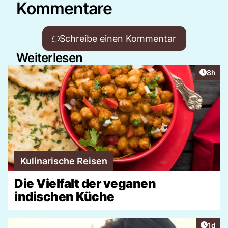
Kommentare
Schreibe einen Kommentar
Weiterlesen
Artike
8h
Kulinarische Reisen
Die Vielfalt der veganen
indischen Küche
Artike
1d