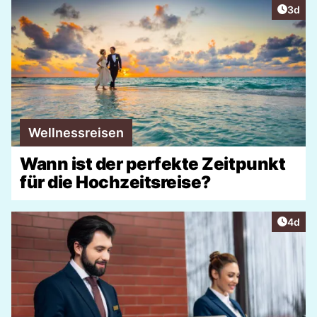
Artike
3d
Wellnessreisen
Wann ist der perfekte Zeitpunkt
für die Hochzeitsreise?
Artike
4d