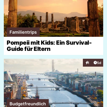
Familientrips
Pompeii mit Kids: Ein Survival-
Guide für Eltern
Artike
1
5d
Interaktionen
Budgetfreundlich