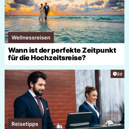
Wellnessreisen
Wann ist der perfekte Zeitpunkt
für die Hochzeitsreise?
Artike
2d
Reisetipps