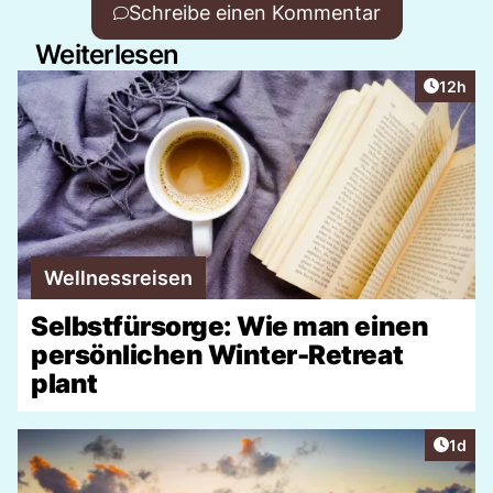
Schreibe einen Kommentar
Weiterlesen
Artikel
12h
Wellnessreisen
Selbstfürsorge: Wie man einen
persönlichen Winter-Retreat
plant
Artike
1d