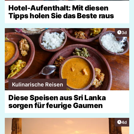
Hotel-Aufenthalt: Mit diesen
Tipps holen Sie das Beste raus
Artike
3d
Kulinarische Reisen
Diese Speisen aus Sri Lanka
sorgen für feurige Gaumen
Artike
4d