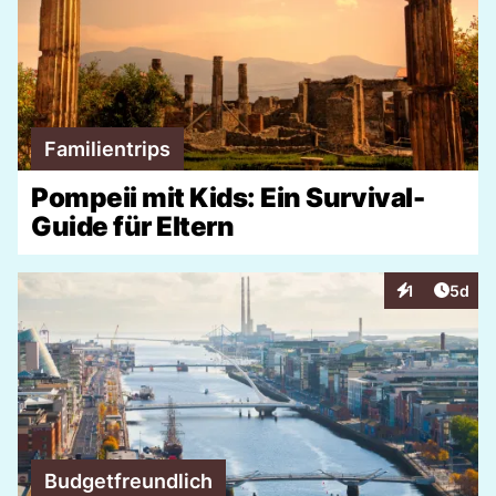
Familientrips
Pompeii mit Kids: Ein Survival-
Guide für Eltern
Artike
1
5d
Interaktionen
Budgetfreundlich