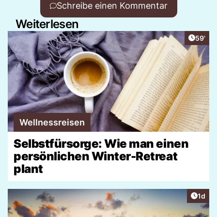
Schreibe einen Kommentar
Weiterlesen
Artikel
59'
Wellnessreisen
Selbstfürsorge: Wie man einen
persönlichen Winter-Retreat
plant
Artike
1d