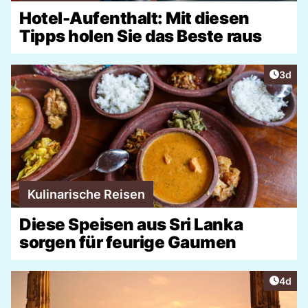
Hotel-Aufenthalt: Mit diesen
Tipps holen Sie das Beste raus
Artike
3d
Kulinarische Reisen
Diese Speisen aus Sri Lanka
sorgen für feurige Gaumen
Artike
4d