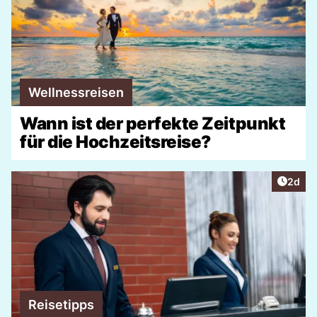
Wellnessreisen
Wann ist der perfekte Zeitpunkt
für die Hochzeitsreise?
Artike
2d
Reisetipps