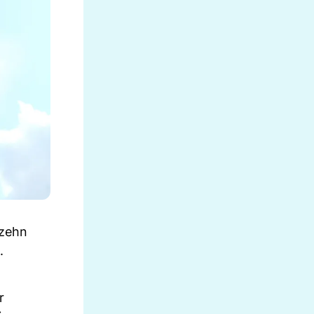
 zehn
.
r