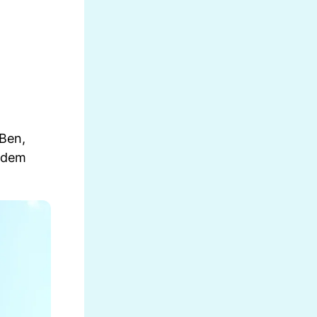
 Ben,
d dem