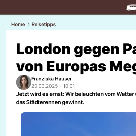
travel.
NAU
Home
Reisetipps
London gegen P
von Europas Me
Franziska Hauser
20.03.2025 - 10:01
Jetzt wird es ernst: Wir beleuchten vom Wetter ü
das Städterennen gewinnt.