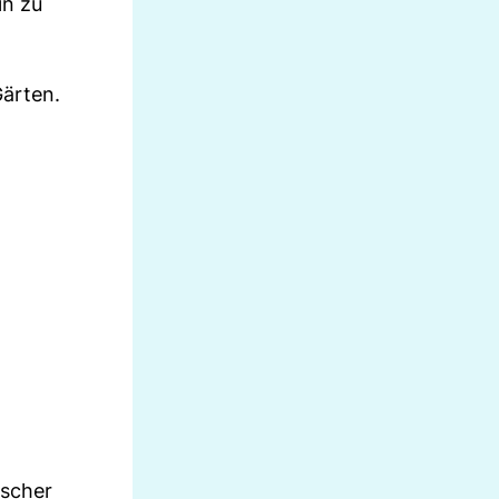
in zu
Gärten.
ischer