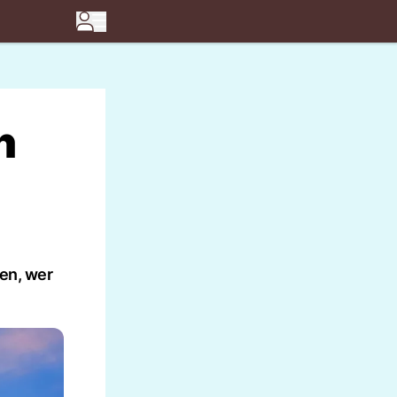
n
ten, wer