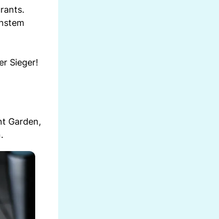
rants.
chstem
er Sieger!
nt Garden,
.