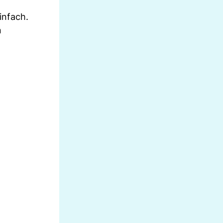
infach.
n