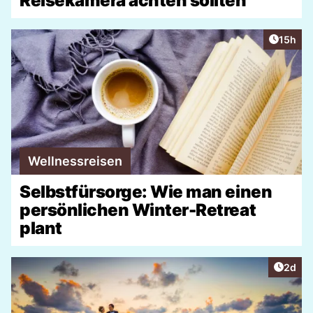
Reisekamera achten sollten
Artikel
15h
Wellnessreisen
Selbstfürsorge: Wie man einen
persönlichen Winter-Retreat
plant
Artike
2d