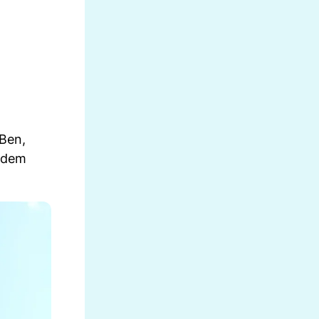
 Ben,
d dem