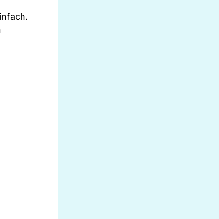
infach.
n