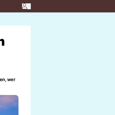
n
ten, wer