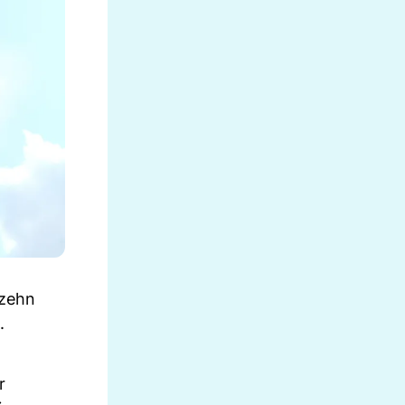
 zehn
.
r