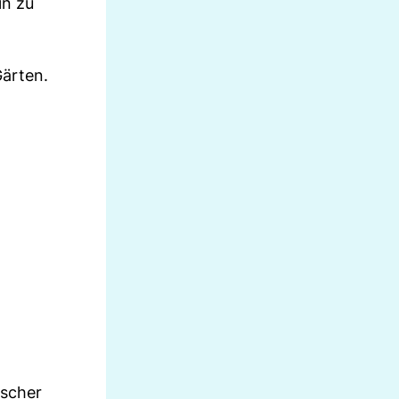
in zu
Gärten.
ischer