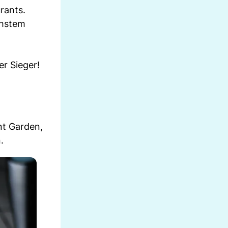
rants.
chstem
er Sieger!
nt Garden,
.