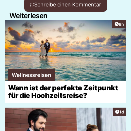
Schreibe einen Kommentar
Weiterlesen
Artike
8h
Wellnessreisen
Wann ist der perfekte Zeitpunkt
für die Hochzeitsreise?
Artike
1d