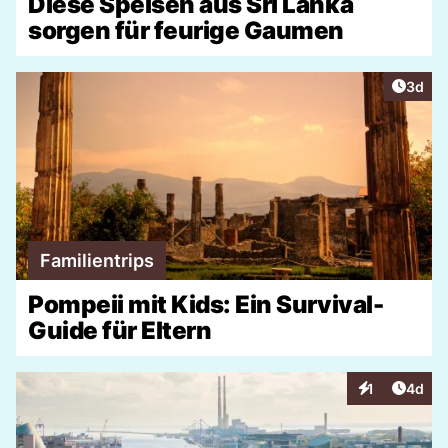
Diese Speisen aus Sri Lanka
sorgen für feurige Gaumen
Artike
3d
Familientrips
Pompeii mit Kids: Ein Survival-
Guide für Eltern
Artike
1
4d
Interaktionen