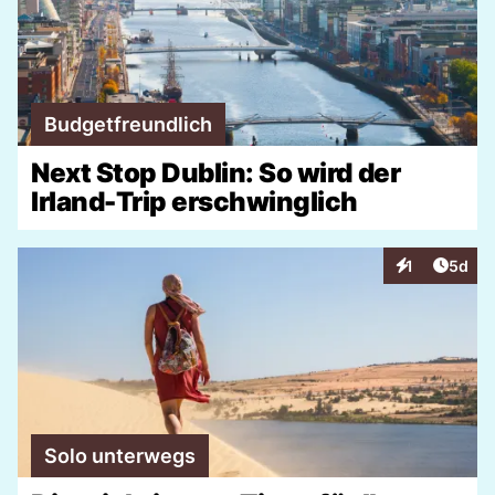
Budgetfreundlich
Next Stop Dublin: So wird der
Irland-Trip erschwinglich
Artike
1
5d
Interaktionen
Solo unterwegs