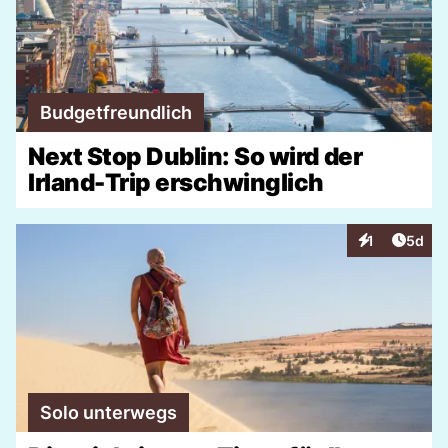
Budgetfreundlich
Next Stop Dublin: So wird der
Irland-Trip erschwinglich
Artike
1
5d
Interaktionen
Solo unterwegs