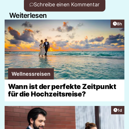
Schreibe einen Kommentar
Weiterlesen
Artike
8h
Wellnessreisen
Wann ist der perfekte Zeitpunkt
für die Hochzeitsreise?
Artike
1d