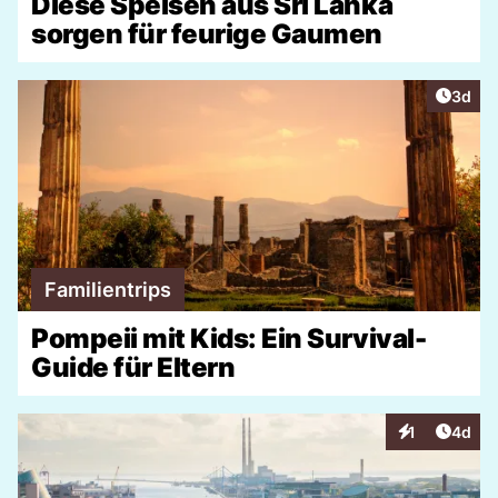
Diese Speisen aus Sri Lanka
sorgen für feurige Gaumen
Artike
3d
Familientrips
Pompeii mit Kids: Ein Survival-
Guide für Eltern
Artike
1
4d
Interaktionen