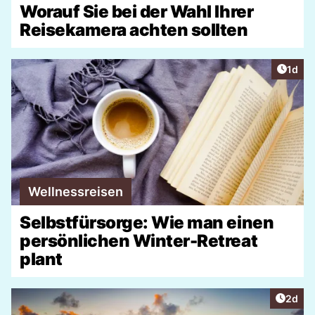
Worauf Sie bei der Wahl Ihrer
Reisekamera achten sollten
Artike
1d
Wellnessreisen
Selbstfürsorge: Wie man einen
persönlichen Winter-Retreat
plant
Artike
2d