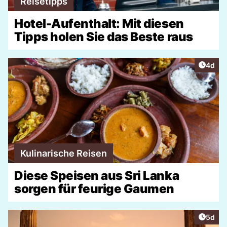
Reisetipps
Hotel-Aufenthalt: Mit diesen
Tipps holen Sie das Beste raus
Artike
4d
Kulinarische Reisen
Diese Speisen aus Sri Lanka
sorgen für feurige Gaumen
Artike
5d