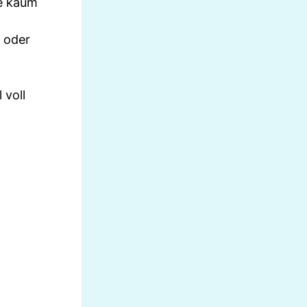
ie kaum
.
k oder
 voll