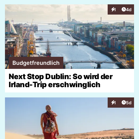
Artike
1
4d
Interaktionen
Budgetfreundlich
Next Stop Dublin: So wird der
Irland-Trip erschwinglich
Artike
1
5d
Interaktionen