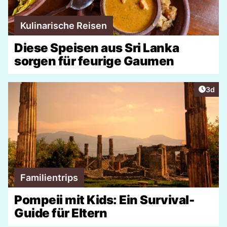
Kulinarische Reisen
Diese Speisen aus Sri Lanka
sorgen für feurige Gaumen
Artike
3d
Familientrips
Pompeii mit Kids: Ein Survival-
Guide für Eltern