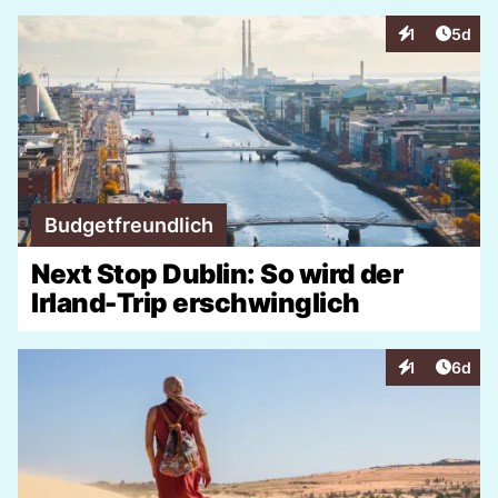
Artike
1
5d
Interaktionen
Budgetfreundlich
Next Stop Dublin: So wird der
Irland-Trip erschwinglich
Artike
1
6d
Interaktionen