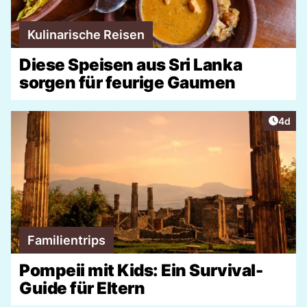
Kulinarische Reisen
Diese Speisen aus Sri Lanka
sorgen für feurige Gaumen
Artike
4d
Familientrips
Pompeii mit Kids: Ein Survival-
Guide für Eltern