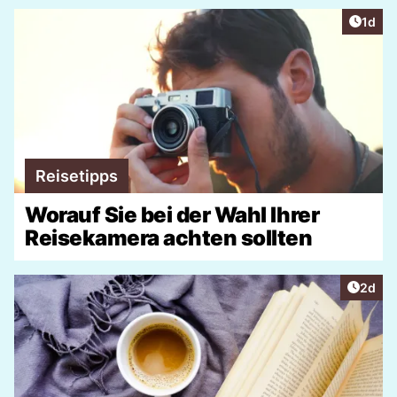
Artike
1d
Reisetipps
Worauf Sie bei der Wahl Ihrer
Reisekamera achten sollten
Artike
2d