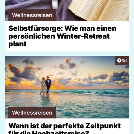
Wellnessreisen
Selbstfürsorge: Wie man einen
persönlichen Winter-Retreat
plant
Artike
3d
Wellnessreisen
Wann ist der perfekte Zeitpunkt
für die Hochzeitsreise?