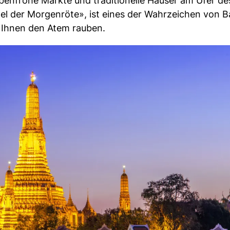
nfrohe Märkte und traditionelle Häuser am Ufer des
el der Morgenröte», ist eines der Wahrzeichen von 
 Ihnen den Atem rauben.