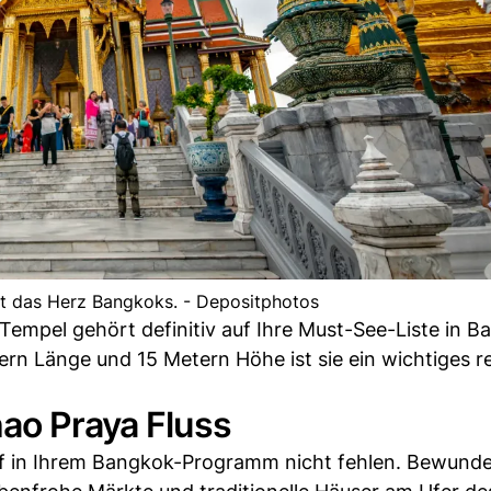
st das Herz Bangkoks. - Depositphotos
empel gehört definitiv auf Ihre Must-See-Liste in B
n Länge und 15 Metern Höhe ist sie ein wichtiges re
ao Praya Fluss
rf in Ihrem Bangkok-Programm nicht fehlen. Bewunde