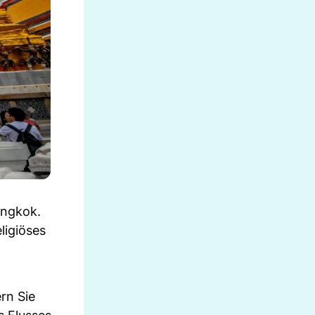
angkok.
ligiöses
rn Sie