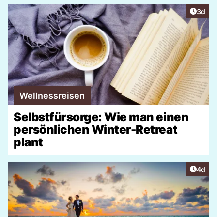
Artike
3d
Wellnessreisen
Selbstfürsorge: Wie man einen
persönlichen Winter-Retreat
plant
Artike
4d