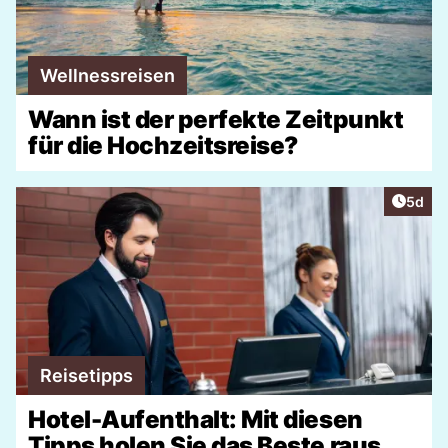
Wellnessreisen
Wann ist der perfekte Zeitpunkt
für die Hochzeitsreise?
Artike
5d
Reisetipps
Hotel-Aufenthalt: Mit diesen
Tipps holen Sie das Beste raus