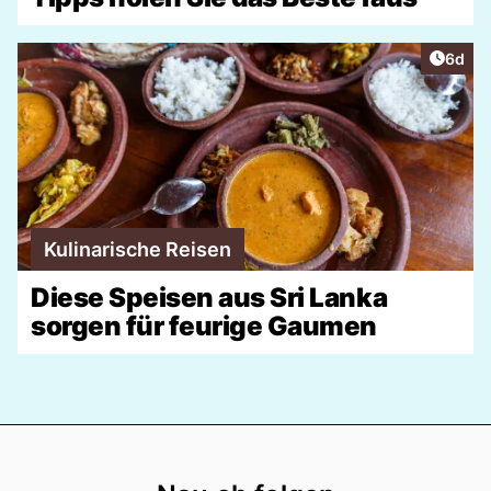
Artike
6d
Kulinarische Reisen
Diese Speisen aus Sri Lanka
sorgen für feurige Gaumen
Footer