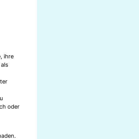
, ihre
als
ter
zu
ich oder
maden.