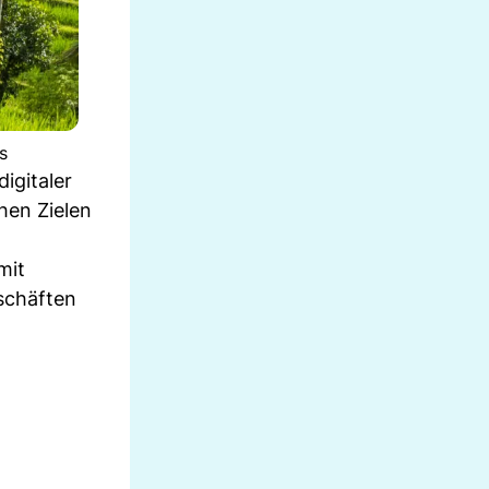
s
igitaler
hen Zielen
mit
schäften