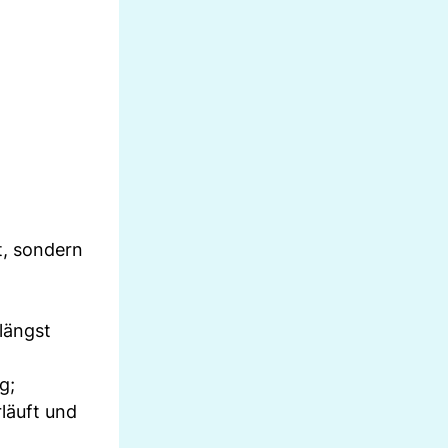
t, sondern
längst
g;
rläuft und