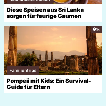
Diese Speisen aus Sri Lanka
sorgen für feurige Gaumen
Artike
5d
Familientrips
Pompeii mit Kids: Ein Survival-
Guide für Eltern