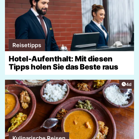
Reisetipps
Hotel-Aufenthalt: Mit diesen
Tipps holen Sie das Beste raus
Artike
4d
Kulinarische Reisen