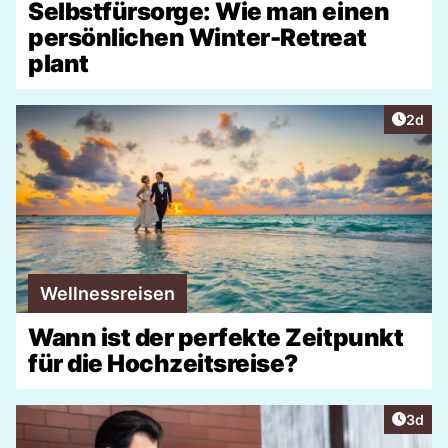
Selbstfürsorge: Wie man einen
persönlichen Winter-Retreat
plant
Artike
2d
Wellnessreisen
Wann ist der perfekte Zeitpunkt
für die Hochzeitsreise?
Artike
3d