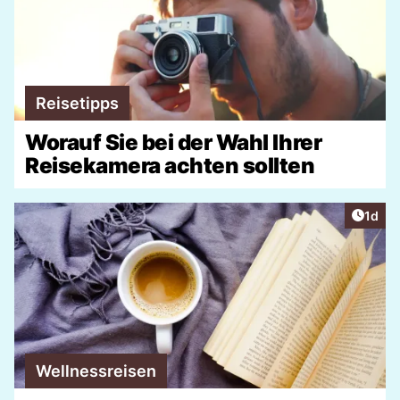
Reisetipps
Worauf Sie bei der Wahl Ihrer
Reisekamera achten sollten
Artike
1d
Wellnessreisen