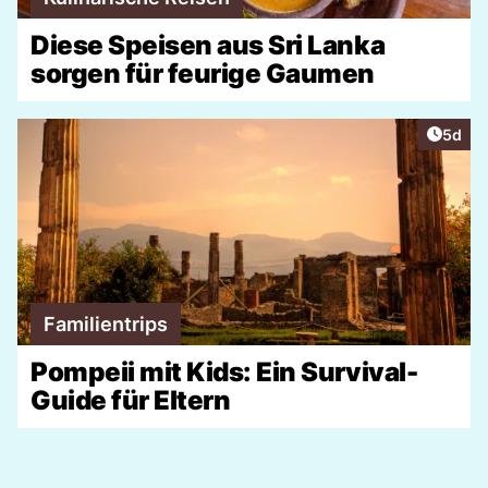
Diese Speisen aus Sri Lanka
sorgen für feurige Gaumen
Artike
5d
Familientrips
Pompeii mit Kids: Ein Survival-
Guide für Eltern