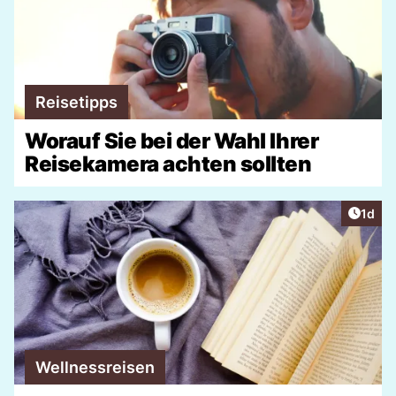
Reisetipps
Worauf Sie bei der Wahl Ihrer
Reisekamera achten sollten
Artike
1d
Wellnessreisen