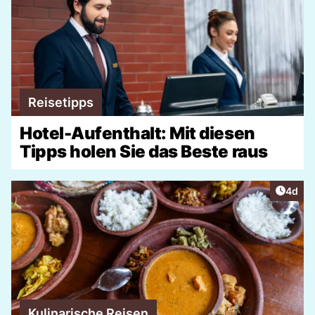
Reisetipps
Hotel-Aufenthalt: Mit diesen
Tipps holen Sie das Beste raus
Artike
4d
Kulinarische Reisen