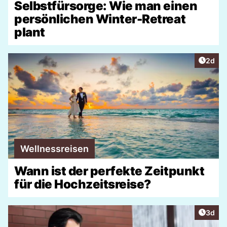
Selbstfürsorge: Wie man einen
persönlichen Winter-Retreat
plant
Artike
2d
Wellnessreisen
Wann ist der perfekte Zeitpunkt
für die Hochzeitsreise?
Artike
3d