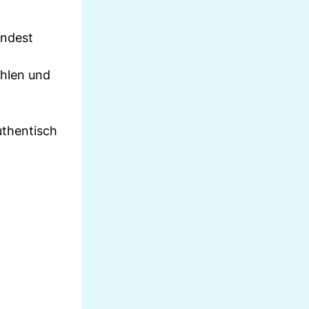
indest
ühlen und
uthentisch