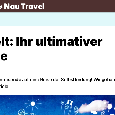
.ch
t: Ihr ultimativer
de
inreisende auf eine Reise der Selbstfindung! Wir gebe
iele.