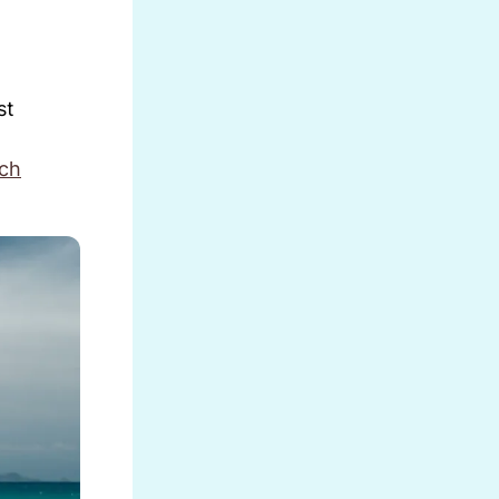
st
rch