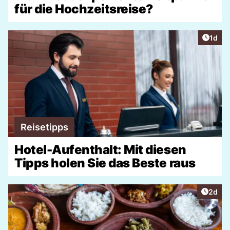
für die Hochzeitsreise?
Artike
1d
Reisetipps
Hotel-Aufenthalt: Mit diesen
Tipps holen Sie das Beste raus
Artike
2d