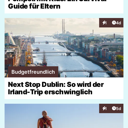
Guide für Eltern
Artike
1
4d
Interaktionen
Budgetfreundlich
Next Stop Dublin: So wird der
Irland-Trip erschwinglich
Artike
1
5d
Interaktionen