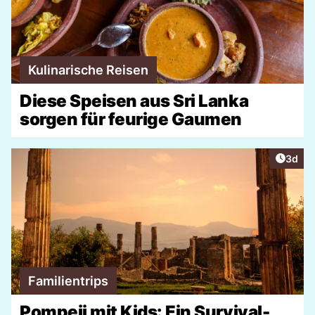
Kulinarische Reisen
Diese Speisen aus Sri Lanka
sorgen für feurige Gaumen
Artike
3d
Familientrips
Pompeii mit Kids: Ein Survival-