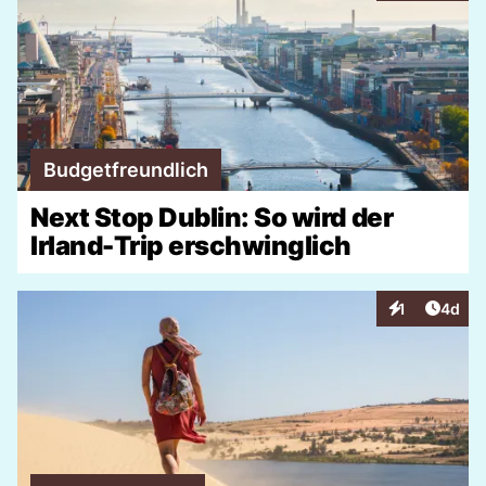
Budgetfreundlich
Next Stop Dublin: So wird der
Irland-Trip erschwinglich
Artike
1
4d
Interaktionen