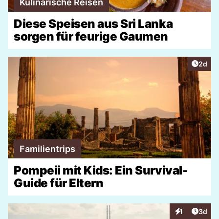
Kulinarische Reisen
Diese Speisen aus Sri Lanka
sorgen für feurige Gaumen
Artike
2d
Familientrips
Pompeii mit Kids: Ein Survival-
Guide für Eltern
Artike
1
3d
Interaktionen