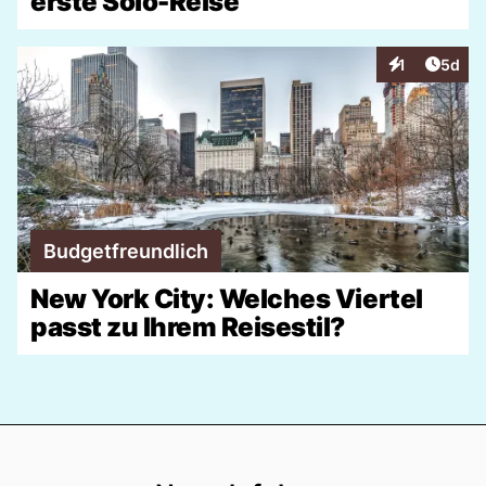
erste Solo-Reise
Artike
1
5d
Interaktionen
Budgetfreundlich
New York City: Welches Viertel
passt zu Ihrem Reisestil?
Footer