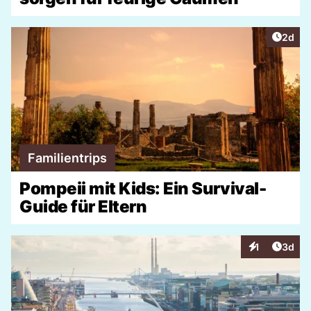
Artike
2d
Familientrips
Pompeii mit Kids: Ein Survival-
Guide für Eltern
Artike
1
3d
Interaktionen