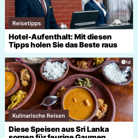
Reisetipps
Hotel-Aufenthalt: Mit diesen
Tipps holen Sie das Beste raus
Artike
1d
Kulinarische Reisen
Diese Speisen aus Sri Lanka
sorgen für feurige Gaumen