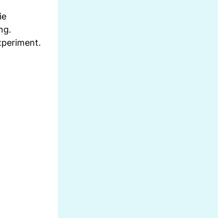
ie
ng.
xperiment.