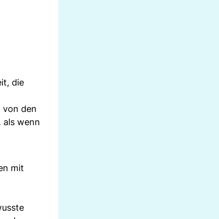
t, die
g von den
, als wenn
en mit
wusste