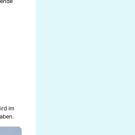
eiende
ird im
haben.