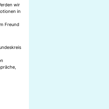
Werden wir
otionen in
zum Freund
undeskreis
en
spräche,