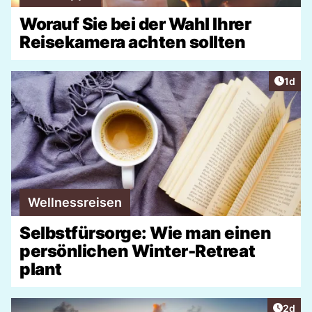
Worauf Sie bei der Wahl Ihrer
Reisekamera achten sollten
Artike
1d
Wellnessreisen
Selbstfürsorge: Wie man einen
persönlichen Winter-Retreat
plant
Artike
2d