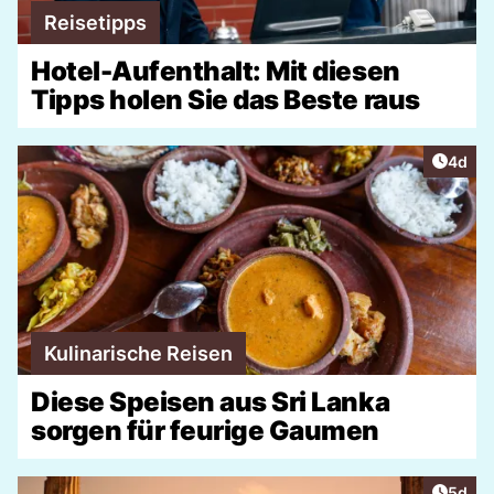
Reisetipps
Hotel-Aufenthalt: Mit diesen
Tipps holen Sie das Beste raus
Artike
4d
Kulinarische Reisen
Diese Speisen aus Sri Lanka
sorgen für feurige Gaumen
Artike
5d