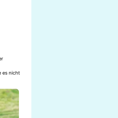
er
 es nicht