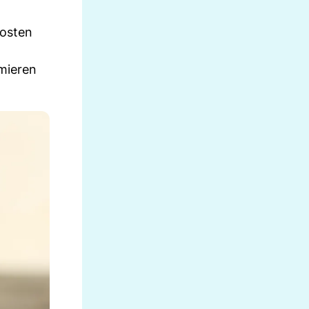
kosten
mmieren