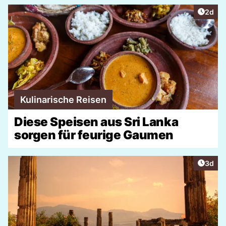
Artike
2d
Kulinarische Reisen
Diese Speisen aus Sri Lanka
sorgen für feurige Gaumen
Artike
3d