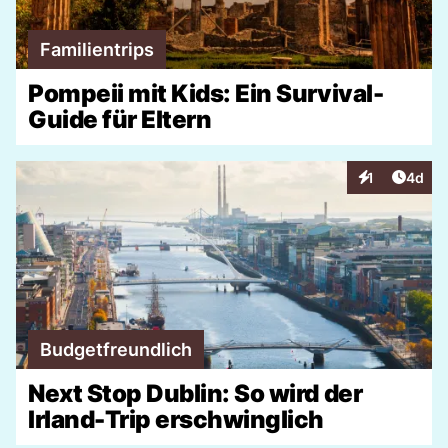
Familientrips
Pompeii mit Kids: Ein Survival-
Guide für Eltern
Artike
1
4d
Interaktionen
Budgetfreundlich
Next Stop Dublin: So wird der
Irland-Trip erschwinglich