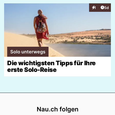
Artike
1
5d
Interaktionen
Solo unterwegs
Die wichtigsten Tipps für Ihre
erste Solo-Reise
Footer
Nau.ch folgen