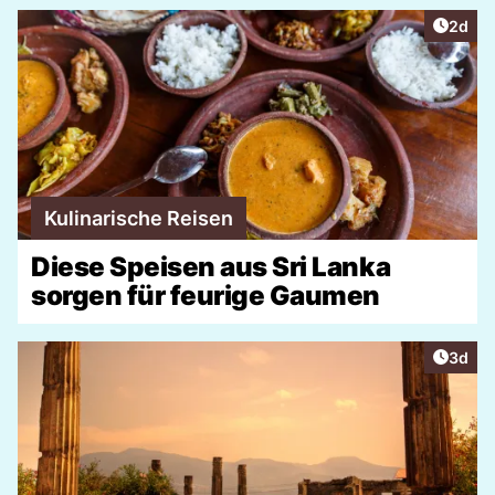
Artike
2d
Kulinarische Reisen
Diese Speisen aus Sri Lanka
sorgen für feurige Gaumen
Artike
3d