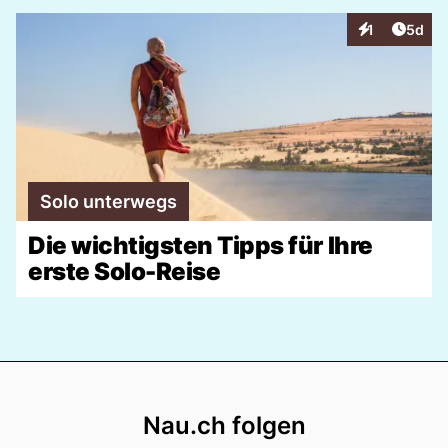
Artike
1
5d
Interaktionen
Solo unterwegs
Die wichtigsten Tipps für Ihre
erste Solo-Reise
Footer
Nau.ch folgen