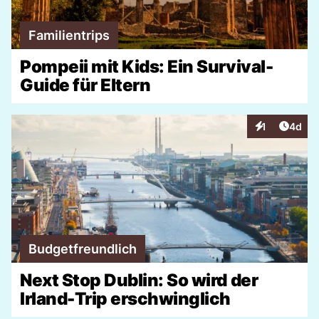
Familientrips
Pompeii mit Kids: Ein Survival-
Guide für Eltern
Artike
1
4d
Interaktionen
Budgetfreundlich
Next Stop Dublin: So wird der
Irland-Trip erschwinglich