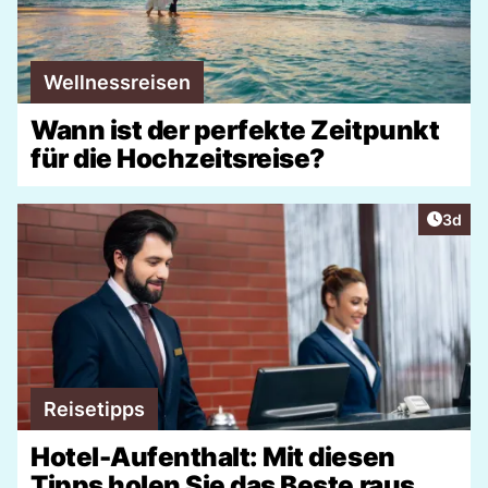
Wellnessreisen
Wann ist der perfekte Zeitpunkt
für die Hochzeitsreise?
Artike
3d
Reisetipps
Hotel-Aufenthalt: Mit diesen
Tipps holen Sie das Beste raus