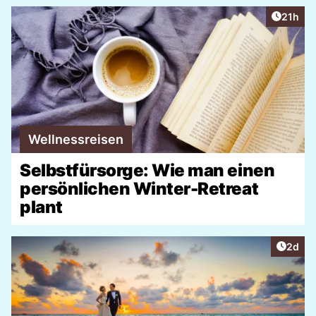
Artikel
21h
Wellnessreisen
Selbstfürsorge: Wie man einen
persönlichen Winter-Retreat
plant
Artike
2d