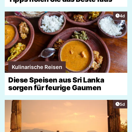
Artike
4d
Kulinarische Reisen
Diese Speisen aus Sri Lanka
sorgen für feurige Gaumen
Artike
5d