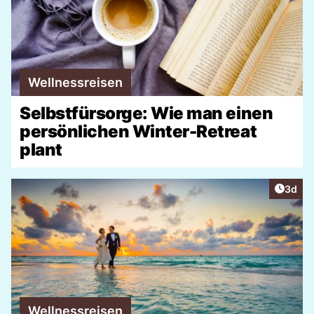
Wellnessreisen
Selbstfürsorge: Wie man einen
persönlichen Winter-Retreat
plant
Artike
3d
Wellnessreisen