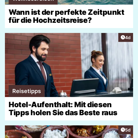
Wann ist der perfekte Zeitpunkt
für die Hochzeitsreise?
Artike
4d
Reisetipps
Hotel-Aufenthalt: Mit diesen
Tipps holen Sie das Beste raus
Artike
5d