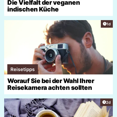
Die Vielfalt der veganen
indischen Küche
Artike
1d
Reisetipps
Worauf Sie bei der Wahl Ihrer
Reisekamera achten sollten
Artike
2d