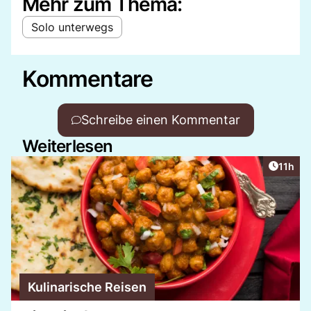
Mehr zum Thema:
Solo unterwegs
Kommentare
Schreibe einen Kommentar
Weiterlesen
Artikel
11h
Kulinarische Reisen