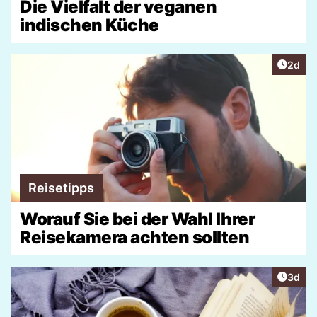
Die Vielfalt der veganen
indischen Küche
Artike
2d
Reisetipps
Worauf Sie bei der Wahl Ihrer
Reisekamera achten sollten
Artike
3d