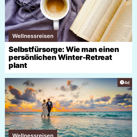
Wellnessreisen
Selbstfürsorge: Wie man einen
persönlichen Winter-Retreat
plant
Artike
4d
Wellnessreisen