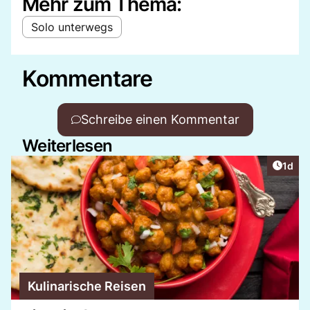
Mehr zum Thema:
Solo unterwegs
Kommentare
Schreibe einen Kommentar
Weiterlesen
Artike
1d
Kulinarische Reisen