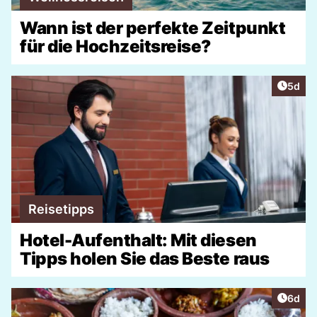
Wann ist der perfekte Zeitpunkt
für die Hochzeitsreise?
Artike
5d
Reisetipps
Hotel-Aufenthalt: Mit diesen
Tipps holen Sie das Beste raus
Artike
6d