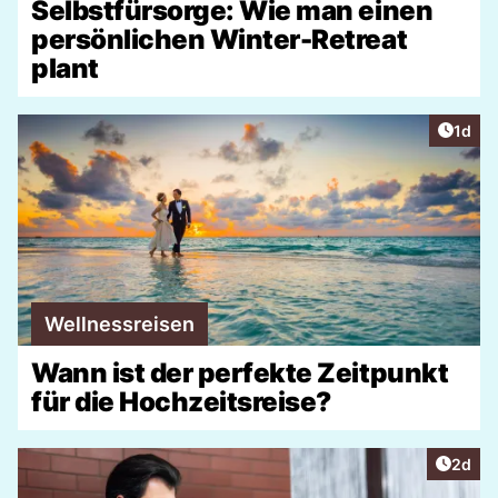
Selbstfürsorge: Wie man einen
persönlichen Winter-Retreat
plant
Artike
1d
Wellnessreisen
Wann ist der perfekte Zeitpunkt
für die Hochzeitsreise?
Artike
2d