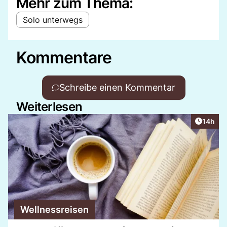
Mehr zum Thema:
Solo unterwegs
Kommentare
Schreibe einen Kommentar
Weiterlesen
Artikel
14h
Wellnessreisen