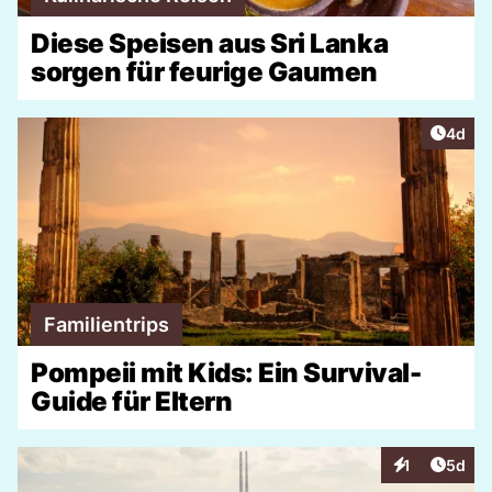
Diese Speisen aus Sri Lanka
sorgen für feurige Gaumen
Artike
4d
Familientrips
Pompeii mit Kids: Ein Survival-
Guide für Eltern
Artike
1
5d
Interaktionen