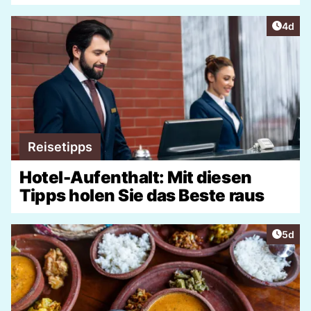
Artike
4d
Reisetipps
Hotel-Aufenthalt: Mit diesen
Tipps holen Sie das Beste raus
Artike
5d