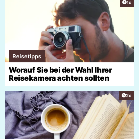
Artike
1d
Reisetipps
Worauf Sie bei der Wahl Ihrer
Reisekamera achten sollten
Artike
2d