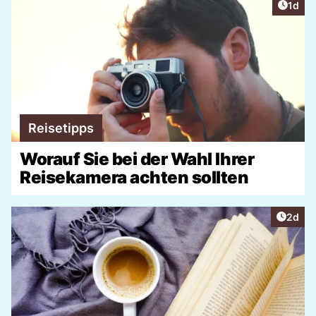
Artike
1d
Reisetipps
Worauf Sie bei der Wahl Ihrer
Reisekamera achten sollten
Artike
2d