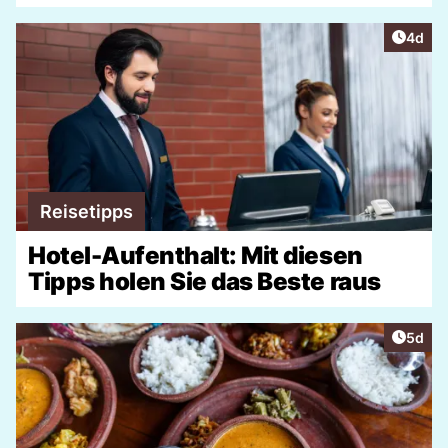
Artike
4d
Reisetipps
Hotel-Aufenthalt: Mit diesen
Tipps holen Sie das Beste raus
Artike
5d