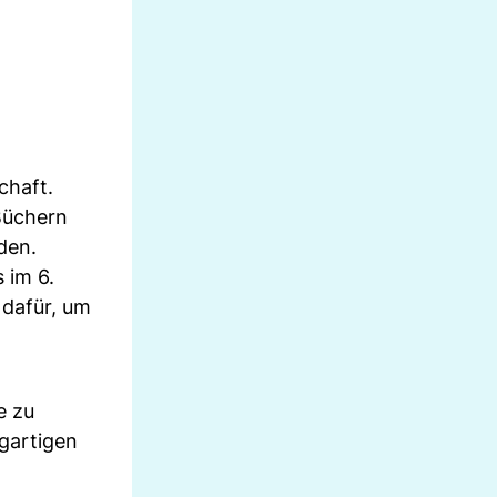
chaft.
 Büchern
den.
 im 6.
 dafür, um
e zu
igartigen