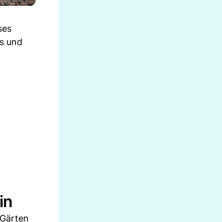
ses
ks und
in
 Gärten