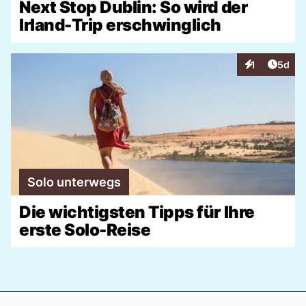
Next Stop Dublin: So wird der
Irland-Trip erschwinglich
Artike
1
5d
Interaktionen
Solo unterwegs
Die wichtigsten Tipps für Ihre
erste Solo-Reise
Footer