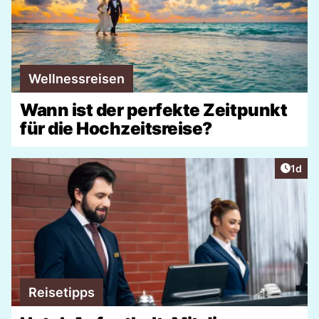
Wellnessreisen
Wann ist der perfekte Zeitpunkt
für die Hochzeitsreise?
Artike
1d
Reisetipps