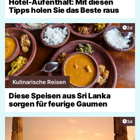
Hotel-Aufenthalt: Mit diesen
Tipps holen Sie das Beste raus
Artike
2d
Kulinarische Reisen
Diese Speisen aus Sri Lanka
sorgen für feurige Gaumen
Artike
3d