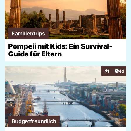
Familientrips
Pompeii mit Kids: Ein Survival-
Guide für Eltern
Artike
1
4d
Interaktionen
Budgetfreundlich