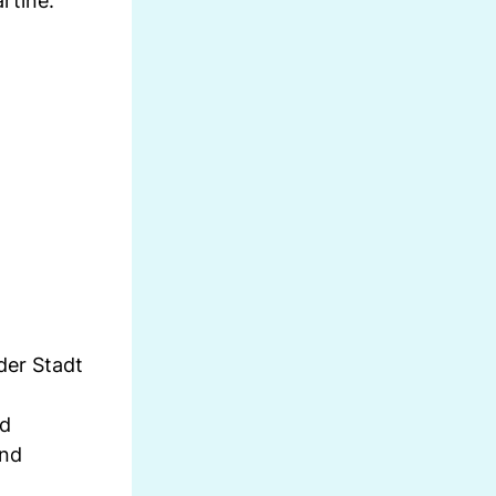
rtine.
der Stadt
nd
und