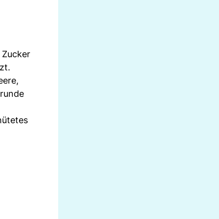
, Zucker
zt.
eere,
 runde
hütetes