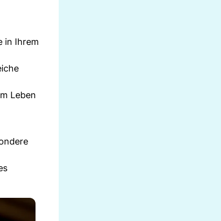
e in Ihrem
eiche
vom Leben
sondere
es